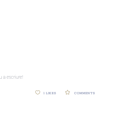
 a escriure!
1
LIKES
COMMENTS