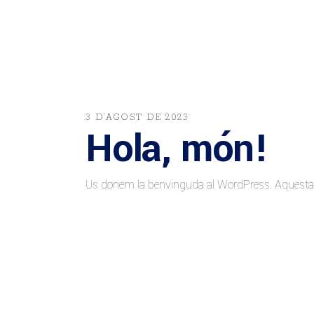
3 D'AGOST DE 2023
Hola, món!
Us donem la benvinguda al WordPress. Aquesta és