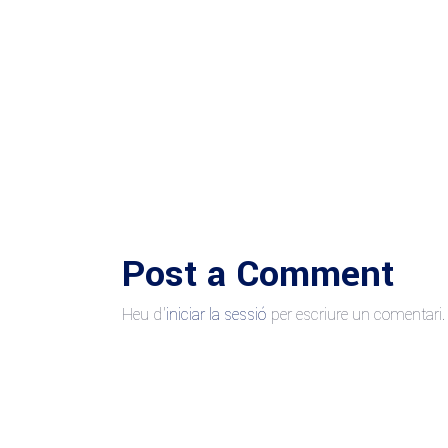
Post a Comment
Heu d'
iniciar la sessió
per escriure un comentari.