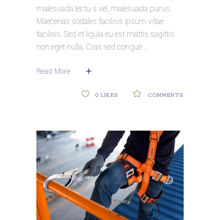
malesuada lectu s vel, malesuada purus.
Maecenas sodales facilisis ipsum vitae
facilisis. Sed et ligula eu est mattis sagittis
non eget nulla. Cras sed congue
Read More
0
LIKES
COMMENTS