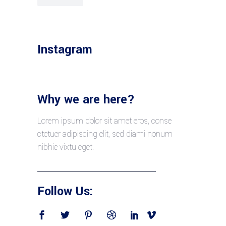
Instagram
Why we are here?
Lorem ipsum dolor sit amet eros, conse
ctetuer adipiscing elit, sed diami nonum
nibhie vixtu eget.
Follow Us: