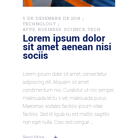
5 DE DESEMBRE DE 2018
TECHNOLOGY
APPS
BUSINESS
SCIENCE
TECH
Lorem ipsum dolor
sit amet aenean nisi
sociis
Lorem ipsum dolor sit amet, consectetur
adipiscing elit. Aliquam sit amet
condimentum nisi. Curabitur ut nisi semper,
malesuada lectu s vel, malesuada purus.
Maecenas sodales facilisis ipsum vitae
facilisis. Sed et ligula eu est mattis sagittis
non eget nulla. Cras sed congue
Read More