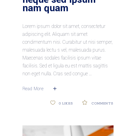
nam quam
Lorem ipsum dolor sit amet, consectetur
adipiscing elit. Aliquam sit amet
condimentum nisi. Curabitur ut nisi semper,
malesuada lectu s vel, malesuada purus.
Maecenas sodales facilisis ipsum vitae
facilisis. Sed et ligula eu est mattis sagittis
non eget nulla. Cras sed congue
Read More
0
LIKES
COMMENTS