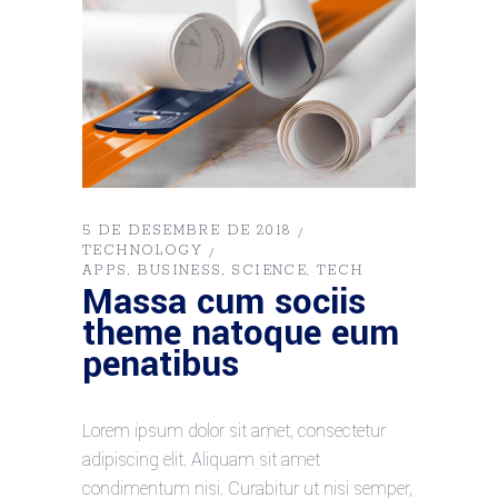
5 DE DESEMBRE DE 2018
TECHNOLOGY
APPS
BUSINESS
SCIENCE
TECH
Massa cum sociis
theme natoque eum
penatibus
Lorem ipsum dolor sit amet, consectetur
adipiscing elit. Aliquam sit amet
condimentum nisi. Curabitur ut nisi semper,