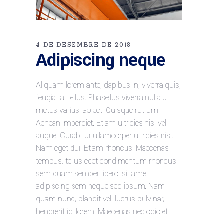
4 DE DESEMBRE DE 2018
Adipiscing neque
Aliquam lorem ante, dapibus in, viverra quis,
feugiat a, tellus. Phasellus viverra nulla ut
metus varius laoreet. Quisque rutrum.
Aenean imperdiet. Etiam ultricies nisi vel
augue. Curabitur ullamcorper ultricies nisi.
Nam eget dui. Etiam rhoncus. Maecenas
tempus, tellus eget condimentum rhoncus,
sem quam semper libero, sit amet
adipiscing sem neque sed ipsum. Nam
quam nunc, blandit vel, luctus pulvinar,
hendrerit id, lorem. Maecenas nec odio et