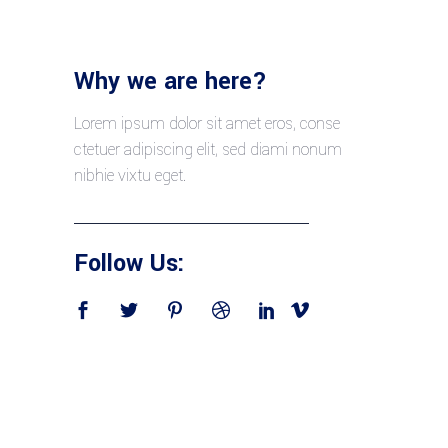
Why we are here?
Lorem ipsum dolor sit amet eros, conse
ctetuer adipiscing elit, sed diami nonum
nibhie vixtu eget.
Follow Us: