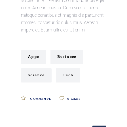
adipiscing elit. Aenean commodo ligula eget
dolor. Aenean massa. Cum sociis Theme
natoque penatibus et magnis dis parturient
montes, nascetur ridiculus mus. Aenean
imperdiet. Etiam ultricies. Ut enim.
Apps
Business
Science
Tech
COMMENTS
0
LIKES