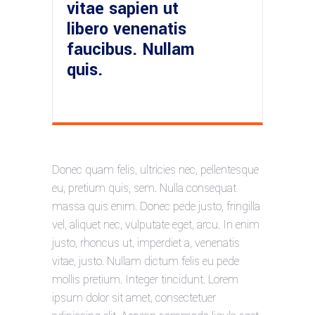
vitae sapien ut
libero venenatis
faucibus. Nullam
quis.
Donec quam felis, ultricies nec, pellentesque
eu, pretium quis, sem. Nulla consequat
massa quis enim. Donec pede justo, fringilla
vel, aliquet nec, vulputate eget, arcu. In enim
justo, rhoncus ut, imperdiet a, venenatis
vitae, justo. Nullam dictum felis eu pede
mollis pretium. Integer tincidunt. Lorem
ipsum dolor sit amet, consectetuer