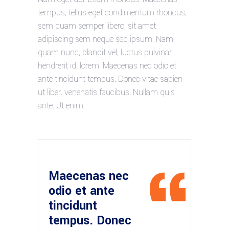
tempus, tellus eget condimentum rhoncus,
sem quam semper libero, sit amet
adipiscing sem neque sed ipsum. Nam
quam nunc, blandit vel, luctus pulvinar,
hendrerit id, lorem. Maecenas nec odio et
ante tincidunt tempus. Donec vitae sapien
ut liber. venenatis faucibus. Nullam quis
ante. Ut enim.
Maecenas nec
odio et ante
tincidunt
tempus. Donec