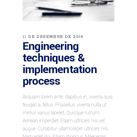
11 DE DESEMBRE DE 2018
Engineering
techniques &
implementation
process
Aliquam lorem ante, dapibus in, viverra quis,
feugiat a, tellus. Phasellus viverra nulla ut
metus varius laoreet. Quisque rutrum.
Aenean imperdiet. Etiam ultricies nisi vel
augue. Curabitur ullamcorper ultricies nisi.
Nam eget dui. Etiam rhoncus. Maecenas