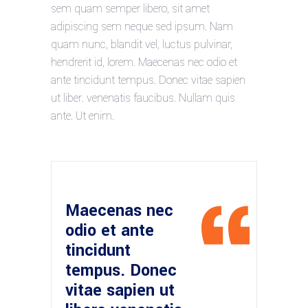
sem quam semper libero, sit amet
adipiscing sem neque sed ipsum. Nam
quam nunc, blandit vel, luctus pulvinar,
hendrerit id, lorem. Maecenas nec odio et
ante tincidunt tempus. Donec vitae sapien
ut liber. venenatis faucibus. Nullam quis
ante. Ut enim.
Maecenas nec
odio et ante
tincidunt
tempus. Donec
vitae sapien ut