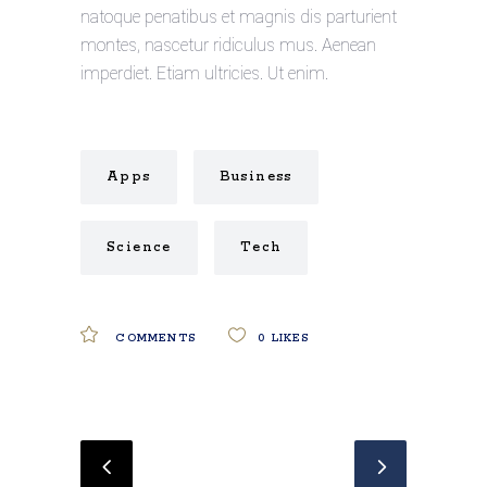
natoque penatibus et magnis dis parturient
montes, nascetur ridiculus mus. Aenean
imperdiet. Etiam ultricies. Ut enim.
Apps
Business
Science
Tech
COMMENTS
0
LIKES