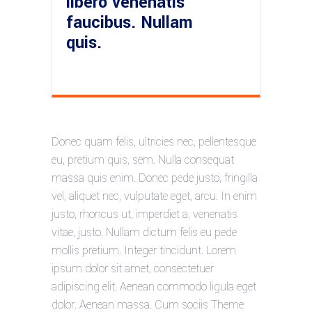
libero venenatis
faucibus. Nullam
quis.
Donec quam felis, ultricies nec, pellentesque
eu, pretium quis, sem. Nulla consequat
massa quis enim. Donec pede justo, fringilla
vel, aliquet nec, vulputate eget, arcu. In enim
justo, rhoncus ut, imperdiet a, venenatis
vitae, justo. Nullam dictum felis eu pede
mollis pretium. Integer tincidunt. Lorem
ipsum dolor sit amet, consectetuer
adipiscing elit. Aenean commodo ligula eget
dolor. Aenean massa. Cum sociis Theme