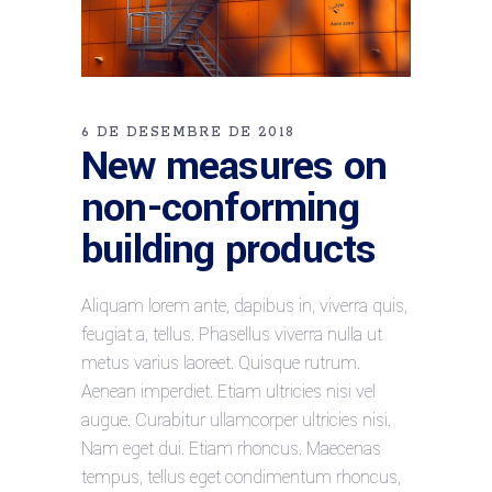
6 DE DESEMBRE DE 2018
New measures on
non-conforming
building products
Aliquam lorem ante, dapibus in, viverra quis,
feugiat a, tellus. Phasellus viverra nulla ut
metus varius laoreet. Quisque rutrum.
Aenean imperdiet. Etiam ultricies nisi vel
augue. Curabitur ullamcorper ultricies nisi.
Nam eget dui. Etiam rhoncus. Maecenas
tempus, tellus eget condimentum rhoncus,