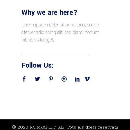
Why we are here?
Lorem ipsum dolor sit amet eros, conse
ctetuer adipiscing elit, sed diami nonum
nibhie vixtu eget.
Follow Us:
© 2023 ROM-APLIC S.L., Tots els drets reservats