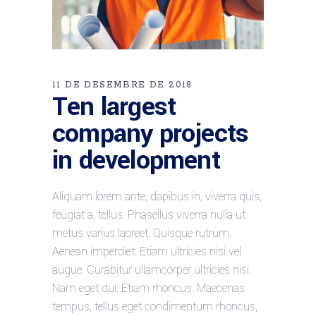
11 DE DESEMBRE DE 2018
Ten largest
company projects
in development
Aliquam lorem ante, dapibus in, viverra quis,
feugiat a, tellus. Phasellus viverra nulla ut
metus varius laoreet. Quisque rutrum.
Aenean imperdiet. Etiam ultricies nisi vel
augue. Curabitur ullamcorper ultricies nisi.
Nam eget dui. Etiam rhoncus. Maecenas
tempus, tellus eget condimentum rhoncus,