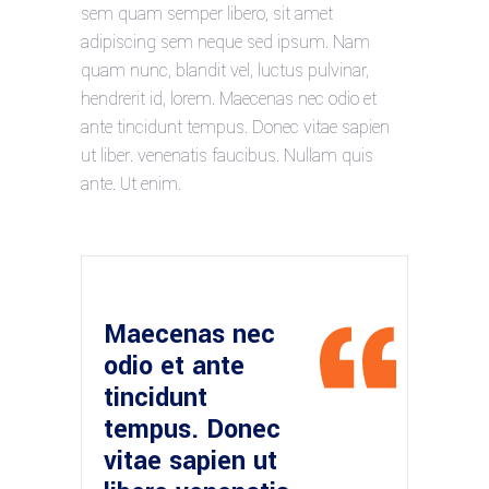
sem quam semper libero, sit amet
adipiscing sem neque sed ipsum. Nam
quam nunc, blandit vel, luctus pulvinar,
hendrerit id, lorem. Maecenas nec odio et
ante tincidunt tempus. Donec vitae sapien
ut liber. venenatis faucibus. Nullam quis
ante. Ut enim.
Maecenas nec
odio et ante
tincidunt
tempus. Donec
vitae sapien ut