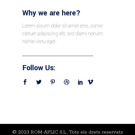
Why we are here?
Lorem ipsum dolor sit amet eros, conse
ctetuer adipiscing elit, sed diami nonum
nibhie vixtu eget.
Follow Us:
© 2023 ROM-APLIC S.L., Tots els drets reservats