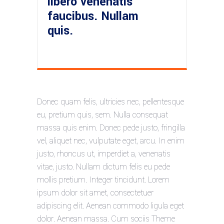
libero venenatis
faucibus. Nullam
quis.
Donec quam felis, ultricies nec, pellentesque
eu, pretium quis, sem. Nulla consequat
massa quis enim. Donec pede justo, fringilla
vel, aliquet nec, vulputate eget, arcu. In enim
justo, rhoncus ut, imperdiet a, venenatis
vitae, justo. Nullam dictum felis eu pede
mollis pretium. Integer tincidunt. Lorem
ipsum dolor sit amet, consectetuer
adipiscing elit. Aenean commodo ligula eget
dolor. Aenean massa. Cum sociis Theme