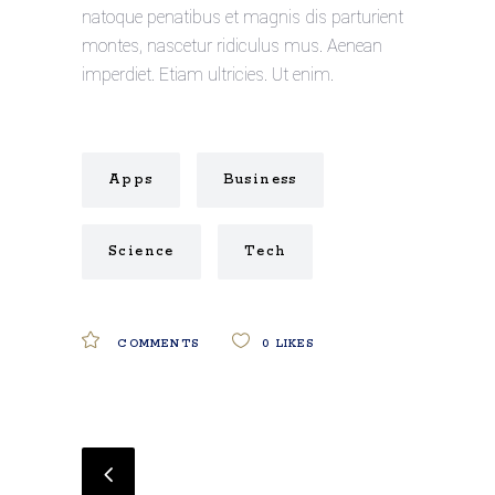
natoque penatibus et magnis dis parturient
montes, nascetur ridiculus mus. Aenean
imperdiet. Etiam ultricies. Ut enim.
Apps
Business
Science
Tech
COMMENTS
0
LIKES